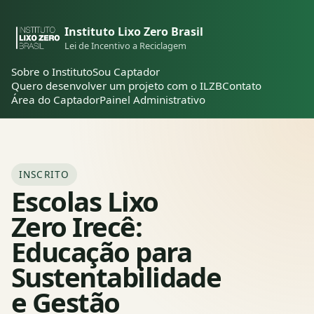
Instituto Lixo Zero Brasil
Lei de Incentivo a Reciclagem
Sobre o Instituto
Sou Captador
Quero desenvolver um projeto com o ILZB
Contato
Área do Captador
Painel Administrativo
INSCRITO
Escolas Lixo
Zero Irecê:
Educação para
Sustentabilidade
e Gestão